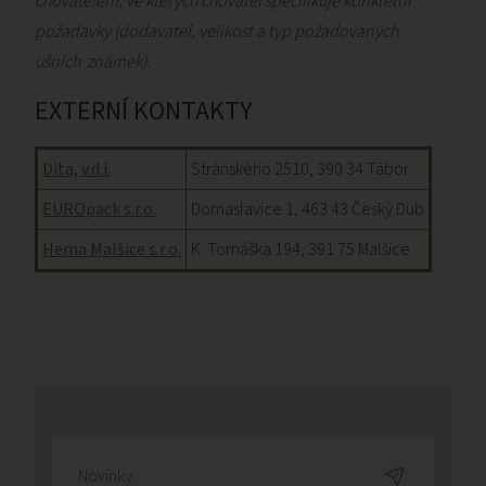
chovatelem, ve kterých chovatel specifikuje konkrétní
požadavky (dodavatel, velikost a typ požadovaných
ušních známek).
EXTERNÍ KONTAKTY
Dita, v.d.i.
Stránského 2510, 390 34 Tábor
EUROpack s.r.o.
Domaslavice 1, 463 43 Český Dub
Hema Malšice s.r.o.
K. Tomáška 194, 391 75 Malšice
Novinky