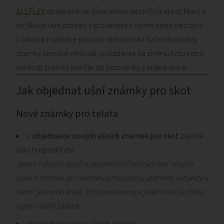
ALLFLEX
dodávané ve dvou velikostech (Standard, Maxi) a
terčíkové ušní známky v provedení s čipem nebo bez čipu.
V základní nabídce jsou pro obě pohlaví zvířat dodávány
známky obvyklé velikosti, požadavek na změnu typu nebo
velikosti známky uveďte do poznámky v objednávce.
Jak objednat ušní známky pro skot
Nové známky pro telata
v
objednávce nových ušních známek pro skot
zapište
číslo hospodářství.
Jeden tiskopis slouží k objednání číselných řad nových
ušních známek pro všechny provozovny jednoho subjektu v
rámci jednoho kraje. Pro provozovny v jiném kraji je třeba
vyplnit další žádost.