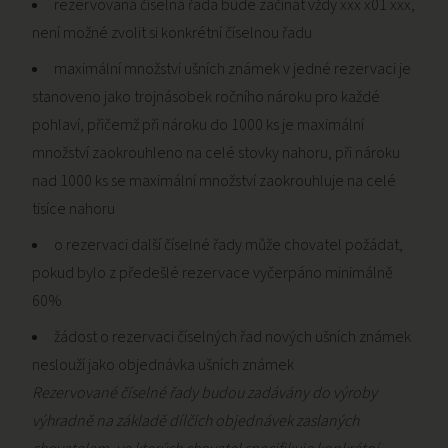
rezervovaná číselná řada bude začínat vždy xxx x01 xxx,
není možné zvolit si konkrétní číselnou řadu
maximální množství ušních známek v jedné rezervaci je
stanoveno jako trojnásobek ročního nároku pro každé
pohlaví, přičemž při nároku do 1000 ks je maximální
množství zaokrouhleno na celé stovky nahoru, při nároku
nad 1000 ks se maximální množství zaokrouhluje na celé
tisíce nahoru
o rezervaci další číselné řady může chovatel požádat,
pokud bylo z předešlé rezervace vyčerpáno minimálně
60%
žádost o rezervaci číselných řad nových ušních známek
neslouží jako objednávka ušních známek
Rezervované číselné řady budou zadávány do výroby
výhradně na základě dílčích objednávek zaslaných