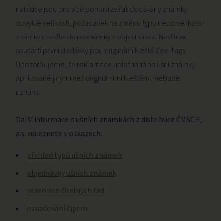
nabídce jsou pro obě pohlaví zvířat dodávány známky
obvyklé velikosti, požadavek na změnu typu nebo velikosti
známky uveďte do poznámky v objednávce. Nedílnou
součástí první dodávky jsou originální kleště Zee Tags.
Upozorňujeme, že reklamace uplatněná na ušní známky
aplikované jinými než originálními kleštěmi, nebude
uznána.
Další informace o ušních známkách z distribuce ČMSCH,
a.s. naleznete v odkazech:
přehled typů ušních známek
objednávky ušních známek
rezervace číselných řad
označování čipem