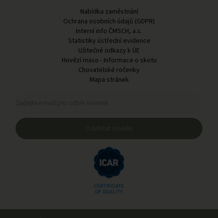
Nabídka zaměstnání
Ochrana osobních údajů (GDPR)
Interní info ČMSCH, a.s.
Statistiky ústřední evidence
Užitečné odkazy k ÚE
Hovězí maso - Informace o skotu
Chovatelské ročenky
Mapa stránek
Registrační formulář pro odběr novinek
Zadejte e-mail pro odběr novinek
Odebírat novinky