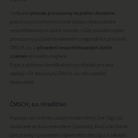
V případě
převodu provozovny na jiného chovatele
,
pokud na původní provozovně zůstala nějaká zásoba
nespotřebovaných ušních známek, může původní majitel
provozovny požádat na některém z regionálních pracovišť
ČMSCH, a.s. o
převedení nespotřebovaných ušních
známek
na nového majitele.
Popis a distribuci identifikačních prostředků pro skot
zajišťují v ČR dle pokynů ČMSCH, a.s. níže uvedení
dodavatelé:
ČMSCH, a.s. Hradištko
Popisuje ušní známky s dutým hrotem firmy Zee Tags Ltd.
dodávané ve dvou velikostech (Standard, Maxi) a terčíkové
ušní známky v provedení s čipem nebo bez čipu. V základní