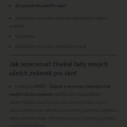
do poznámky uveďte např.:
požadavek na změnu velikosti objednaných ušních
známek
typ popisu
požadavek na zaslání aplikačních kleští
Jak rezervovat číselné řady nových
ušních známek pro skot
v tiskopisu
SKOT - Žádost o rezervaci číselných řad
nových ušních známek
zapište číslo hospodářství
Jeden tiskopis slouží k rezervaci číselných řad nových
ušních známek pro všechny provozovny jednoho subjektu v
rámci jednoho kraje. Pro provozovny v jiném kraji je třeba
vyplnit další žádost.