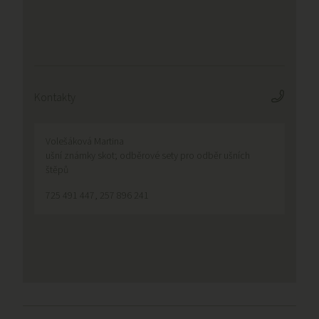
Kontakty
Volešáková Martina
ušní známky skot; odběrové sety pro odběr ušních
štěpů
725 491 447, 257 896 241
Odkazy v patičce