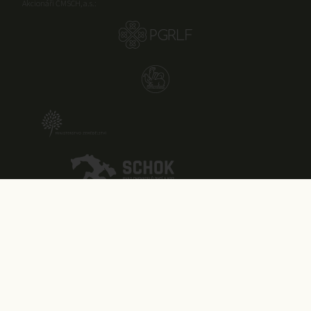
Akcionáři ČMSCH, a.s.: