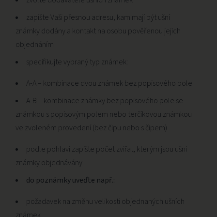
zvolte dodavatele ušních známek
zapište Vaši přesnou adresu, kam mají být ušní
známky dodány a kontakt na osobu pověřenou jejich
objednáním
specifikujte vybraný typ známek:
A-A – kombinace dvou známek bez popisového pole
A-B – kombinace známky bez popisového pole se
známkou s popisovým polem nebo terčíkovou známkou
ve zvoleném provedení (bez čipu nebo s čipem)
podle pohlaví zapište počet zvířat, kterým jsou ušní
známky objednávány
do poznámky uveďte např.:
požadavek na změnu velikosti objednaných ušních
známek