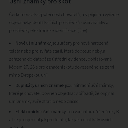
Ušní známky pro skot
Českomoravská společnost chovatelů, a.s. přijímá a vyřizuje
objednávky identifikačních prostředků - ušní známky a
prostředky elektronické identifikace (čipy).
Nové ušní známky
jsou určeny pro nově narozená
telata nebo pro zvířata starší, která doposud nebyla
zařazena do databáze ústřední evidence, dohlašovaná
kódem 27, 28 a pro označení skotu dovezeného ze zemí
mimo Evropskou unii.
Duplikáty ušních známek
jsou náhradní ušní známky,
které je chovatel povinen objednat v případě, že originál
ušní známky zvíře ztratilo nebo zničilo.
Elektronické ušní známky
jsou variantou ušní známky B
a lze je objednat jak pro telata, tak jako duplikáty ušních
známek.