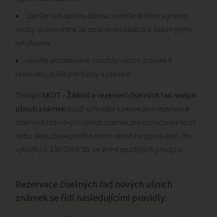
zapište Vaši úplnou adresu, uveďte telefon a jméno
osoby zodpovědné za zpracování žádosti a datum jejího
vyhotovení
uveďte požadované množství ušních známek k
rezervaci, zvlášť pro býčky a jalovice
Tiskopis
SKOT - Žádost o rezervaci číselných řad nových
ušních známek
slouží výhradně k provedení rezervace
číselných řad nových ušních známek pro označování telat
nebo skotu dovezeného mimo země Evropské unie, dle
vyhlášky č. 136/2004 Sb. ve znění pozdějších předpisů.
Rezervace číselných řad nových ušních
známek se řídí následujícími pravidly: