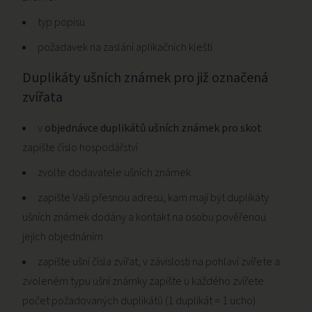
typ popisu
požadavek na zaslání aplikačních kleští
Duplikáty ušních známek pro již označená
zvířata
v
objednávce duplikátů ušních známek pro skot
zapište číslo hospodářství
zvolte dodavatele ušních známek
zapište Vaši přesnou adresu, kam mají být duplikáty
ušních známek dodány a kontakt na osobu pověřenou
jejich objednáním
zapište ušní čísla zvířat, v závislosti na pohlaví zvířete a
zvoleném typu ušní známky zapište u každého zvířete
počet požadovaných duplikátů (1 duplikát = 1 ucho)