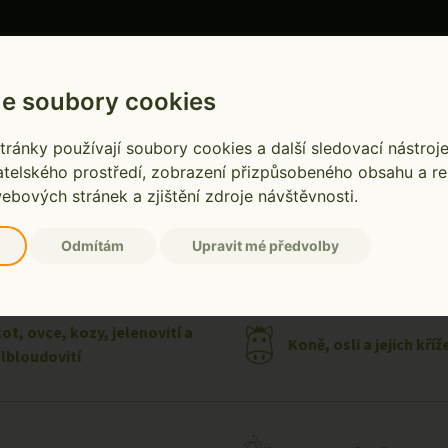
Infolinka ústřed
Pondělí až pátek 
e soubory cookies
Rozbory mléka
Obchod a služby
ránky používají soubory cookies a další sledovací nástroje
atelského prostředí, zobrazení přizpůsobeného obsahu a re
ebových stránek a zjištění zdroje návštěvnosti.
Odmítám
Upravit mé předvolby
ot, ovce, kozy, jelenovití a
Koně, osli a jejich kříž
lbloudovití