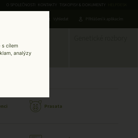
O SPOLEČNOSTI
KONTAKTY
TISKOPISY & DOKUMENTY
HELPDESK
ní evidence
257 896 335
Vyhledat
Přihlášení k aplikacím
Search
7:00 - 15:00
Ušní známky
Genetické rozbory
 s cílem
klam, analýzy
enci
Prasata