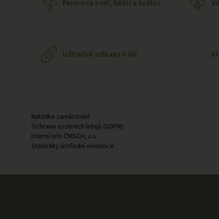
Farmová zvěř, běžci a králíci
Vč
Užitečné odkazy k ÚE
K
Odkazy v patičce
Nabídka zaměstnání
Ochrana osobních údajů (GDPR)
Interní info ČMSCH, a.s.
Statistiky ústřední evidence