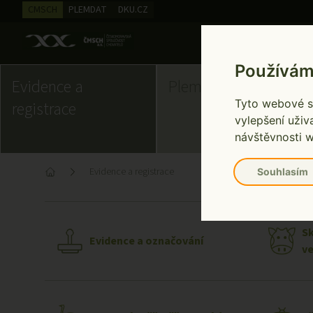
CMSCH
PLEMDAT
DKU.CZ
Používám
Evidence a
Plemenná kniha
Tyto webové st
registrace
vylepšení uživ
návštěvnosti w
Evidence a registrace
Souhlasím
Home
Sk
Evidence a označování
ve