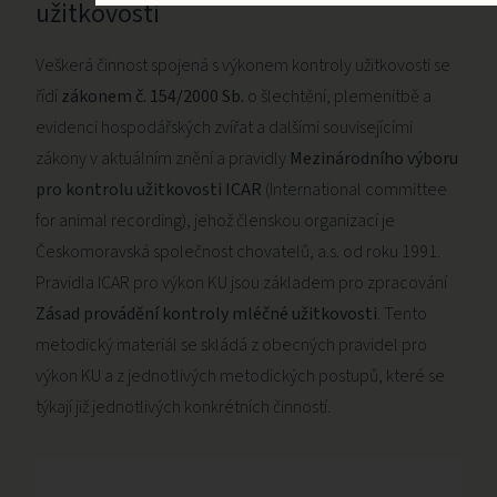
užitkovosti
Veškerá činnost spojená s výkonem kontroly užitkovosti se
řídí
zákonem č. 154/2000 Sb.
o šlechtění, plemenitbě a
evidenci hospodářských zvířat a dalšími souvisejícími
zákony v aktuálním znění a pravidly
Mezinárodního výboru
pro kontrolu užitkovosti ICAR
(International committee
for animal recording), jehož členskou organizací je
Českomoravská společnost chovatelů, a.s. od roku 1991.
Pravidla ICAR pro výkon KU jsou základem pro zpracování
Zásad provádění kontroly mléčné užitkovosti
. Tento
metodický materiál se skládá z obecných pravidel pro
výkon KU a z jednotlivých metodických postupů, které se
týkají již jednotlivých konkrétních činností.