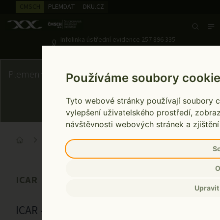
CMSCH
PLEMDAT
DKU.CZ
Search
Infolinka ústřední evidence
257 896 335
Pondělí až pátek 7:00 - 15:00
Plemenná kniha
Používáme soubory cooki
Tyto webové stránky používají soubory co
vylepšení uživatelského prostředí, zobr
návštěvnosti webových stránek a zjištění
Plemenná
Kontrola užitkovosti
ICAR
kniha
(KU)
Home
S
O
ICAR
Upravit
ICAR - Mezinárodní výbor pro kontrolu