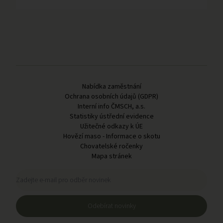
Odkazy v patičce
Nabídka zaměstnání
Ochrana osobních údajů (GDPR)
Interní info ČMSCH, a.s.
Statistiky ústřední evidence
Užitečné odkazy k ÚE
Hovězí maso - Informace o skotu
Chovatelské ročenky
Mapa stránek
Registrační formulář pro odběr novinek
Zadejte e-mail pro odběr novinek
Odebírat novinky