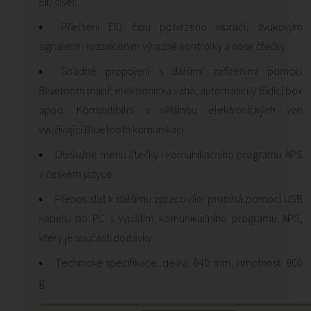
EID čísel.
Přečtení EID čipu potvrzeno vibrací, zvukovým
signálem i rozsvícením výrazné kontrolky a nose čtečky.
Snadné propojení s dalšími zařízeními pomocí
Bluetooth (např. elektronická váha, automatický třídící box
apod. Kompatibilní s většinou elektronických vah
využívající Bluetooth komunikaci.
Obslužné menu čtečky i komunikačního programu APS
v českém jazyce
Přenos dat k dalšímu zpracování probíhá pomocí USB
kabelu do PC s využitím komunikačního programu APS,
který je součástí dodávky.
Technické specifikace: délka: 640 mm, hmotnost: 900
g.