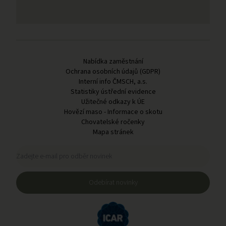
Odkazy v patičce
Nabídka zaměstnání
Ochrana osobních údajů (GDPR)
Interní info ČMSCH, a.s.
Statistiky ústřední evidence
Užitečné odkazy k ÚE
Hovězí maso - Informace o skotu
Chovatelské ročenky
Mapa stránek
Registrační formulář pro odběr novinek
Zadejte e-mail pro odběr novinek
Odebírat novinky