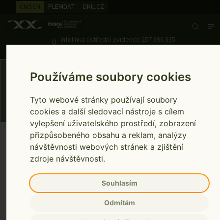
CMSCH
PLEMDAT
DKU.CZ
Search
Infolinka ústřední evidence
257 896 335
Pondělí až pátek 7:00 - 15:00
Ušní známky
Používáme soubory cookies
Tyto webové stránky používají soubory
cookies a další sledovací nástroje s cílem
vylepšení uživatelského prostředí, zobrazení
přizpůsobeného obsahu a reklam, analýzy
Ušní
Doplňkový
Čtečky
známky
sortiment
čipů
návštěvnosti webových stránek a zjištění
Home
zdroje návštěvnosti.
Čtečky čipů
Souhlasím
Odmítám