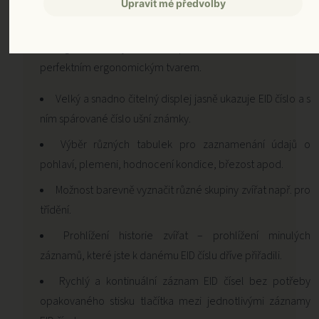
Upravit mé předvolby
GALLAGHER HR4
Gallagher HR4 je lehká, přitom robustní čtečka s
perfektním ergonomickým tvarem.
Velký a snadno čitelný displej jasně ukazuje EID číslo a s
ním spárované číslo ušní známky.
Výběr různých tabulek pro zaznamenání údajů o
pohlaví, plemeni, hodnocení kondice, březost apod.
Možnost barevně vyznačit různé skupiny zvířat např. pro
třídění.
Prohlížení historie zvířat – prohlížení minulých
záznamů, které jste k danému EID číslu dříve přiřadili.
Rychlý a kontinuální záznam EID čísel bez potřeby
opakovaného stisku tlačítka mezi jednotlivými záznamy