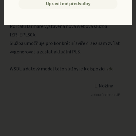
Upravit mé předvolby
V souvislosti s připravovanou změnou tisku průvodních
listů skotu (dále jen PLS) je na testovací prostředí
Portálu farmáře vystavena nová webová služba
IZR_EPLS0A.
Služba umožňuje pro konkrétní zvíře či seznam zvířat
vygenerovat a zaslat aktuální PLS.
WSDL a datový model této služby je k dispozici
zde
.
L. Nožina
vedoucí odboru ÚE