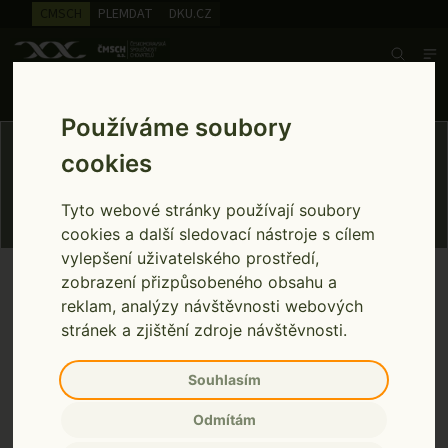
CMSCH
PLEMDAT
DKU.CZ
Search
Infolinka ústřední evidence
257 896 335
Pondělí až pátek 7:00 - 15:00
Používáme soubory
Novinky
cookies
Tyto webové stránky používají soubory
cookies a další sledovací nástroje s cílem
vylepšení uživatelského prostředí,
INFORMACE PRO DODAVATELE SW K
zobrazení přizpůsobeného obsahu a
Novinky
EVIDENCI SKOTU
Home
reklam, analýzy návštěvnosti webových
stránek a zjištění zdroje návštěvnosti.
INFORMACE PRO DODAVATELE SW K
Souhlasím
EVIDENCI SKOTU
Publikováno: 11.03.25
Odmítám