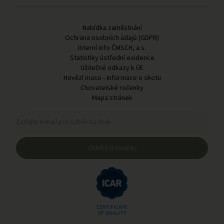
Odkazy v patičce
Nabídka zaměstnání
Ochrana osobních údajů (GDPR)
Interní info ČMSCH, a.s.
Statistiky ústřední evidence
Užitečné odkazy k ÚE
Hovězí maso - Informace o skotu
Chovatelské ročenky
Mapa stránek
Registrační formulář pro odběr novinek
Zadejte e-mail pro odběr novinek
Odebírat novinky