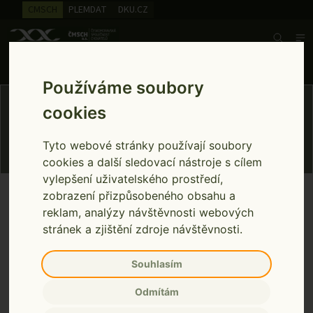
CMSCH
PLEMDAT
DKU.CZ
Search
Infolinka ústřední evidence
257 896 335
Pondělí až pátek 7:00 - 15:00
Používáme soubory
Novinky
cookies
Tyto webové stránky používají soubory
cookies a další sledovací nástroje s cílem
vylepšení uživatelského prostředí,
Novinky
AKTUALIZACE SYSTÉMU eSKOT
zobrazení přizpůsobeného obsahu a
Home
reklam, analýzy návštěvnosti webových
stránek a zjištění zdroje návštěvnosti.
AKTUALIZACE SYSTÉMU eSKOT
Publikováno: 03.08.20
Souhlasím
Odmítám
Vážení uživatelé,