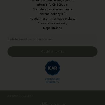
Ochrana osobních údajů (GDPR)
Interní info ČMSCH, a.s.
Statistiky ústřední evidence
Užitečné odkazy k ÚE
Hovězí maso - Informace o skotu
Chovatelské ročenky
Mapa stránek
Registrační formulář pro odběr novinek
Zadejte e-mail pro odběr novinek
Odebírat novinky
Akcionáři ČMSCH, a.s.: