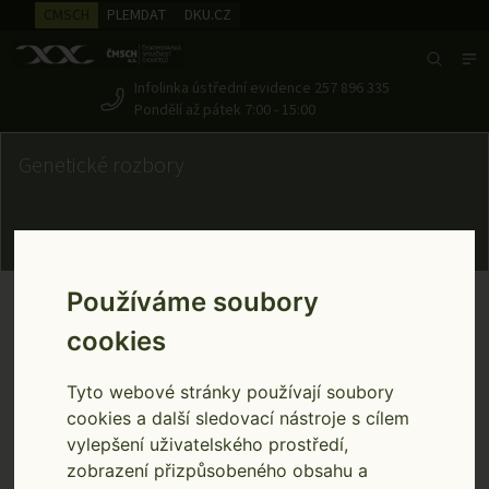
CMSCH
PLEMDAT
DKU.CZ
Search
Infolinka ústřední evidence
257 896 335
Pondělí až pátek 7:00 - 15:00
Genetické rozbory
Používáme soubory
Genetické rozbory
test3
Home
cookies
test3
Tyto webové stránky používají soubory
cookies a další sledovací nástroje s cílem
vylepšení uživatelského prostředí,
zobrazení přizpůsobeného obsahu a