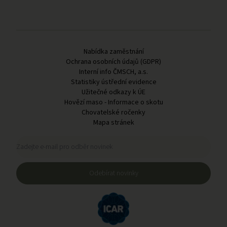
Odkazy v patičce
Nabídka zaměstnání
Ochrana osobních údajů (GDPR)
Interní info ČMSCH, a.s.
Statistiky ústřední evidence
Užitečné odkazy k ÚE
Hovězí maso - Informace o skotu
Chovatelské ročenky
Mapa stránek
Registrační formulář pro odběr novinek
Zadejte e-mail pro odběr novinek
Odebírat novinky