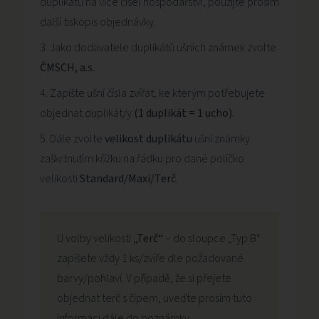
duplikátů na více čísel hospodářství, použijte prosím
další tiskopis objednávky.
Jako dodavatele duplikátů ušních známek zvolte
ČMSCH, a.s
.
Zapište ušní čísla zvířat, ke kterým potřebujete
objednat duplikát/y
(1 duplikát = 1 ucho).
Dále zvolte
velikost duplikátu
ušní známky
zaškrtnutím křížku na řádku pro dané políčko
velikosti
Standard/Maxi/Terč
.
U volby velikosti
„Terč“
– do sloupce „Typ B“
zapíšete vždy 1 ks/zvíře dle požadované
barvy/pohlaví. V případě, že si přejete
objednat terč s čipem, uveďte prosím tuto
informaci dále do poznámky.