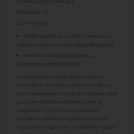
Oddělení ušních známek skot
Benešovská 123
252 09 Hradištko
vytištění objednávky → ofocení/oskenování →
odeslání e-mailem na adresu
znamky@cmsch.cz
elektronicky přes
Portál farmáře →
Integrovaný zemědělský registr
Na základě výše uvedené vyhlášky a nařízení
komise (ES) č. 911/2004 jsou stanoveny limity pro
počet objednávaných nových ušních známek, které
jsou určeny dle počtu evidovaných samic na
hospodářství. Tyto limity jsou pro každého
chovatele k nahlédnutí při tvorbě elektronické
objednávky v Integrovaném zemědělském registru