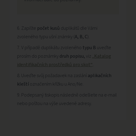
Zapište
počet kusů
duplikátů dle Vámi
zvoleného typu ušní známky (
A, B, C
).
V případě duplikátu zvoleného
typu B
uveďte
prosím do poznámky
druh popisu,
viz
„Katalog
identifikačních prostředků pro skot
“
.
Uveďte svůj požadavek na zaslání
aplikačních
kleští
označením křížku u Ano/Ne.
Podepsaný tiskopis následně odešlete na e-mail
nebo poštou na výše uvedené adresy.