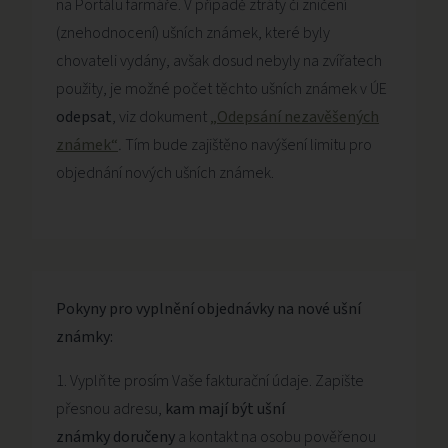
na Portálu farmáře. V případě ztráty či zničení
(znehodnocení) ušních známek, které byly
chovateli vydány, avšak dosud nebyly na zvířatech
použity, je možné počet těchto ušních známek v ÚE
odepsat
, viz dokument
„Odepsání nezavěšených
známek“
.
Tím bude zajištěno navýšení limitu pro
objednání nových ušních známek.
Pokyny pro vyplnění objednávky na nové ušní
známky:
Vyplňte prosím Vaše fakturační údaje. Zapište
přesnou adresu,
kam mají být ušní
známky doručeny
a kontakt na osobu pověřenou