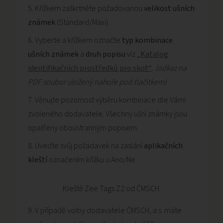
Křížkem zaškrtněte požadovanou
velikost ušních
známek
(Standard/Maxi).
Vyberte a křížkem označte
typ kombinace
ušních známek
a
druh popisu
viz
„Katalog
identifikačních prostředků pro skot
“
. (odkaz na
PDF soubor uložený nahoře pod tlačítkem)
Věnujte pozornost výběru kombinace dle Vámi
zvoleného dodavatele. Všechny ušní známky jsou
opatřeny oboustranným popisem.
Uveďte svůj požadavek na zaslání
aplikačních
kleští
označením křížku u Ano/Ne.
Kleště Zee Tags Z2 od ČMSCH.
V případě volby dodavatele ČMSCH, a.s. máte