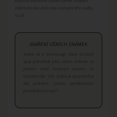
možnost sonického svaření zámek. Křížkem
zaškrtněte (Ano/Ne) zdali si přejete této služby
využít.
SVAŘENÍ UŠNÍCH ZNÁMEK
Jedná se o technologii, která dočasně
spojí jednotlivé páry ušních známek na
jednom místě bodovým svarem, viz
obrázek níže. Tato služba je zpoplatněna
dle platného „Ceníku identifikačních
prostředků pro skot“.