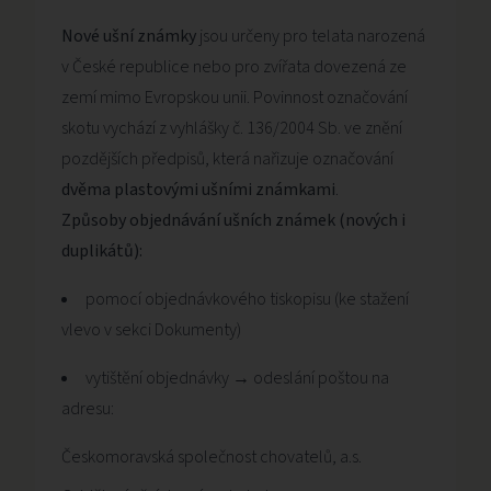
Nové ušní známky
jsou určeny pro telata narozená
v České republice nebo pro zvířata dovezená ze
zemí mimo Evropskou unii. Povinnost označování
skotu vychází z vyhlášky č. 136/2004 Sb. ve znění
pozdějších předpisů, která nařizuje označování
dvěma plastovými ušními známkami
.
Způsoby objednávání ušních známek (nových i
duplikátů):
pomocí objednávkového tiskopisu (ke stažení
vlevo v sekci Dokumenty)
vytištění objednávky → odeslání poštou na
adresu:
Českomoravská společnost chovatelů, a.s.