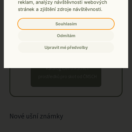
reklam, analýzy návštěvnosti webových
stránek a zjištění zdroje návštěvnosti.
Vysvětlivky pro objednání
NOVÝCH ušních známek
Souhlasím
Odmítám
Vysvětlivky pro objednání
DUPLIKÁTŮ ušních známek
Upravit mé předvolby
Katalog identifikačních
prostředků pro skot od ČMSCH
Nové ušní známky