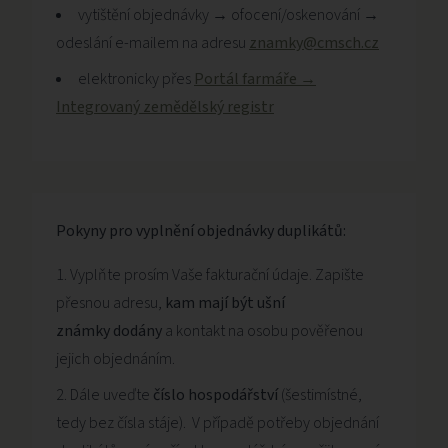
vytištění objednávky → ofocení/oskenování →
odeslání e-mailem na adresu
znamky@cmsch.cz
elektronicky přes
Portál farmáře →
Integrovaný zemědělský registr
Pokyny pro vyplnění objednávky duplikátů:
Vyplňte prosím Vaše fakturační údaje. Zapište
přesnou adresu,
kam mají být ušní
známky dodány
a kontakt na osobu pověřenou
jejich objednáním.
Dále uveďte
číslo hospodářství
(šestimístné,
tedy bez čísla stáje). V případě potřeby objednání