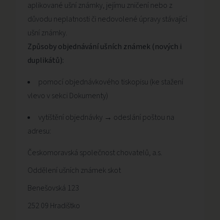
aplikované ušní známky, jejímu zničení nebo z
důvodu neplatnosti či nedovolené úpravy stávající
ušní známky.
Způsoby objednávání ušních známek (nových i
duplikátů):
pomocí objednávkového tiskopisu (ke stažení
vlevo v sekci Dokumenty)
vytištění objednávky → odeslání poštou na
adresu:
Českomoravská společnost chovatelů, a.s.
Oddělení ušních známek skot
Benešovská 123
252 09 Hradištko