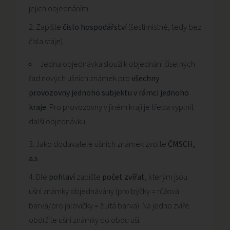
jejich objednáním.
Zapište
číslo hospodářství
(šestimístné, tedy bez
čísla stáje).
Jedna objednávka slouží k objednání číselných
řad nových ušních známek pro
všechny
provozovny jednoho subjektu v rámci jednoho
kraje
. Pro provozovny v jiném kraji je třeba vyplnit
další objednávku.
Jako dodavatele ušních známek zvolte
ČMSCH,
a.s
.
Dle
pohlaví
zapište
počet zvířat
, kterým jsou
ušní známky objednávány (pro býčky = růžová
barva/pro jalovičky = žlutá barva). Na jedno zvíře
obdržíte ušní známky do obou uší.