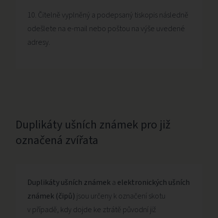
Čitelně vyplněný a podepsaný tiskopis následně
odešlete na e-mail nebo poštou na výše uvedené
adresy.
Duplikáty ušních známek pro již
označená zvířata
Duplikáty
ušních známek
a
elektronických ušních
známek (čipů)
jsou určeny k označení skotu
v případě, kdy dojde ke ztrátě původní již