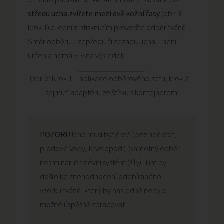
5. Takto připravené kleště umístěte ideálně do
středu ucha zvířete mezi dvě kožní řasy
(obr. 3 –
krok 1) a jedním stisknutím proveďte odběr tkáně.
Směr odběru – zepředu či zezadu ucha – není
určen a nemá vliv na výsledek.
Obr. 3: Krok 1 – aplikace odběrového setu; krok 2 –
sejmutí adaptéru ze štítku s kontejnerem.
POZOR!
Ucho musí být čisté (bez nečistot,
plodové vody, krve apod.). Samotný odběr
nesmí narušit cévní systém (žíly). Tím by
došlo ke znehodnocení odebíraného
vzorku tkáně, který by následně nebylo
možné úspěšně zpracovat.