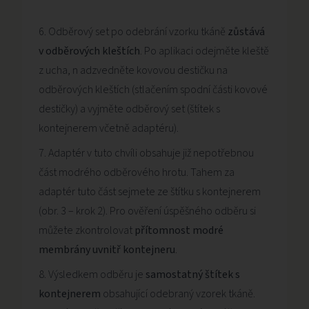
6. Odběrový set po odebrání vzorku tkáně
zůstává
v odběrových kleštích
. Po aplikaci odejměte kleště
z ucha, n adzvedněte kovovou destičku na
odběrových kleštích (stlačením spodní části kovové
destičky) a vyjměte odběrový set (štítek s
kontejnerem včetně adaptéru).
7. Adaptér v tuto chvíli obsahuje již nepotřebnou
část modrého odběrového hrotu. Tahem za
adaptér tuto část sejmete ze štítku s kontejnerem
(obr. 3 – krok 2). Pro ověření úspěšného odběru si
můžete zkontrolovat
přítomnost modré
membrány uvnitř kontejneru
.
8. Výsledkem odběru je
samostatný štítek s
kontejnerem
obsahující odebraný vzorek tkáně.