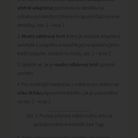
včetně adaptéru)
pod kovovou destičku na
odběrových kleštích (stlačením spodní části kovové
destičky), obr. 2 – krok 1.
2.
Modrý odběrový hrot
(který je součástí adaptéru)
sundejte z adaptéru a nasuňte jej na aplikační jehlu
kleští (adaptér zůstává na místě), obr. 2 – krok 2.
3 .Ujistěte se, že je
modrý odběrový hrot
správně
umístěn.
4 .Pro snadnější manipulaci s odběrovým setem lze
očko štítku
připevnit ke kleštím, jak je znázorněno
na obr. 2 – krok 3.
Obr. 2: Postup přípravy odběrového setu na
aplikační odběrové kleště Zee Tags.