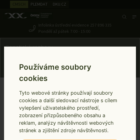
CMSCH
PLEMDAT
DKU.CZ
Search
Infolinka ústřední evidence
257 896 335
Pondělí až pátek 7:00 - 15:00
Genetické rozbory
Používáme soubory
cookies
Genetické rozbory
test2
Home
Tyto webové stránky používají soubory
cookies a další sledovací nástroje s cílem
test2
vylepšení uživatelského prostředí,
zobrazení přizpůsobeného obsahu a
reklam, analýzy návštěvnosti webových
Odběrové sety Zee Tags - NOVINKA
stránek a zjištění zdroje návštěvnosti.