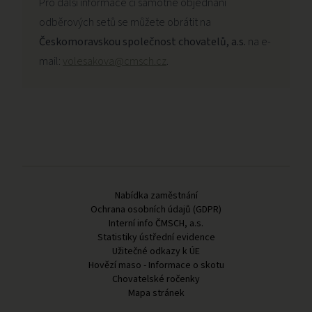
Pro další informace či samotné objednání
odběrových setů se můžete obrátit na
Českomoravskou společnost chovatelů, a.s.
na e-
mail:
volesakova@cmsch.cz
.
Odkazy v patičce
Nabídka zaměstnání
Ochrana osobních údajů (GDPR)
Interní info ČMSCH, a.s.
Statistiky ústřední evidence
Užitečné odkazy k ÚE
Hovězí maso - Informace o skotu
Chovatelské ročenky
Mapa stránek