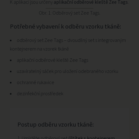
K aplikaci jsou určeny
aplikační odběrové kleště Zee Tags
.
Obr. 1: Odběrový set Zee Tags.
Potřebné vybavení k odběru vzorku tkáně:
odběrový set Zee Tags – dvoudílný set s integrovaným
kontejnerem na vzorek tkáně
aplikační odběrové kleště Zee Tags
uzavíratelný sáček pro uložení odebraného vzorku
ochranné rukavice
dezinfekční prostředek
Postup odběru vzorku tkáně:
1. Umístěte odběrový set
(štítek s kontejnerem