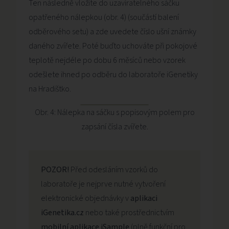
Ten následně vložíte do uzavíratelného sáčku
opatřeného nálepkou (obr. 4) (součástí balení
odběrového setu) a zde uvedete číslo ušní známky
daného zvířete. Poté buďto uchováte při pokojové
teplotě nejdéle po dobu 6 měsíců nebo vzorek
odešlete ihned po odběru do laboratoře iGenetiky
na Hradištko.
Obr. 4: Nálepka na sáčku s popisovým polem pro
zapsání čísla zvířete.
POZOR!
Před odesláním vzorků do
laboratoře je nejprve nutné vytvoření
elektronické objednávky v
aplikaci
iGenetika.cz
nebo také prostřednictvím
mobilní aplikace iSample
(plně funkční pro